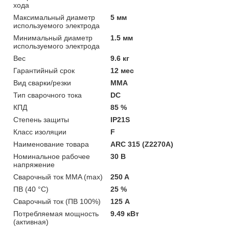
хода
Максимальный диаметр
5 мм
используемого электрода
Минимальный диаметр
1.5 мм
используемого электрода
Вес
9.6 кг
Гарантийный срок
12 мес
Вид сварки/резки
MMA
Тип сварочного тока
DC
КПД
85 %
Степень защиты
IP21S
Класс изоляции
F
Наименование товара
ARC 315 (Z2270А)
Номинальное рабочее
30 В
напряжение
Сварочный ток MMA (max)
250 A
ПВ (40 °С)
25 %
Сварочный ток (ПВ 100%)
125 А
Потребляемая мощность
9.49 кВт
(активная)