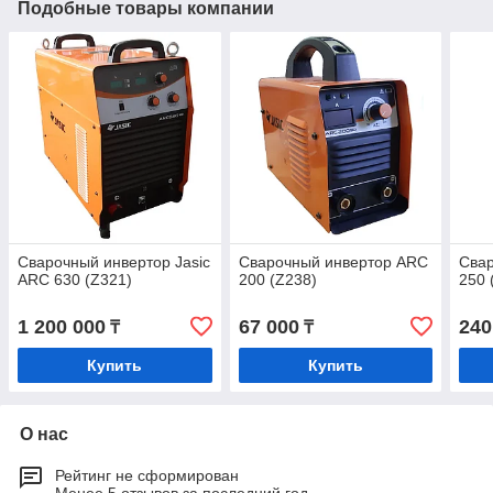
Подобные товары компании
Сварочный инвертор Jasic
Сварочный инвертор ARC
Сва
ARC 630 (Z321)
200 (Z238)
250 
1 200 000
67 000
240
₸
₸
Купить
Купить
О нас
Рейтинг не сформирован