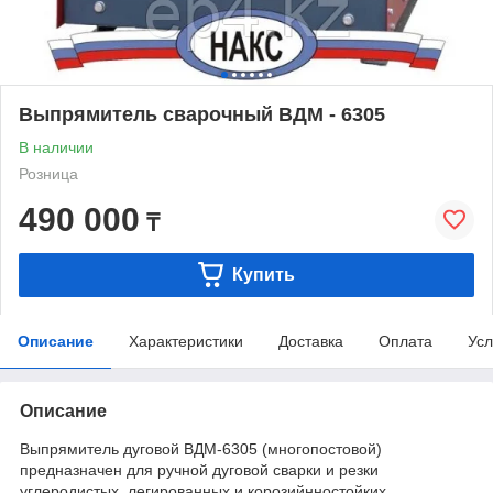
Выпрямитель сварочный ВДМ - 6305
В наличии
Розница
490 000
₸
Купить
Описание
Характеристики
Доставка
Оплата
Усл
Описание
Выпрямитель дуговой ВДМ-6305 (многопостовой)
предназначен для ручной дуговой сварки и резки
углеродистых, легированных и корозийнностойких