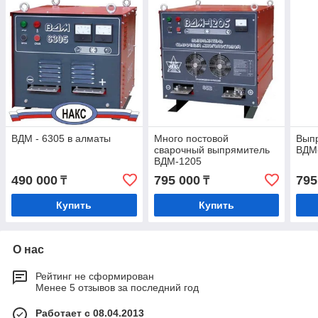
ВДМ - 6305 в алматы
Много постовой
Вып
сварочный выпрямитель
ВДМ
ВДМ-1205
490 000
795 000
795
₸
₸
Купить
Купить
О нас
Рейтинг не сформирован
Менее 5 отзывов за последний год
Работает с 08.04.2013