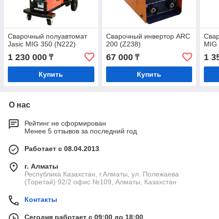
Сварочный полуавтомат
Сварочный инвертор ARC
Сва
Jasic MIG 350 (N222)
200 (Z238)
MIG 
1 230 000
67 000
1 3
₸
₸
Купить
Купить
О нас
Рейтинг не сформирован
Менее 5 отзывов за последний год
Работает с 08.04.2013
г. Алматы
Республика Казахстан, г.Алматы, ул. Полежаева
(Торетай) 92/2 офис №109, Алматы, Казахстан
Контакты
Сегодня работает с 09:00 до 18:00