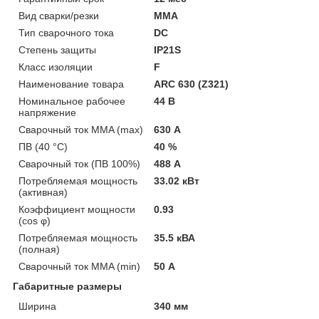
Вид сварки/резки
MMA
Тип сварочного тока
DC
Степень защиты
IP21S
Класс изоляции
F
Наименование товара
ARC 630 (Z321)
Номинальное рабочее
44 В
напряжение
Сварочный ток MMA (max)
630 А
ПВ (40 °С)
40 %
Сварочный ток (ПВ 100%)
488 А
Потребляемая мощность
33.02 кВт
(активная)
Коэффициент мощности
0.93
(cos φ)
Потребляемая мощность
35.5 кВА
(полная)
Сварочный ток MMA (min)
50 А
Габаритные размеры
Ширина
340 мм