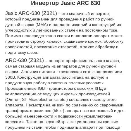
Инвертор Jasic ARC 630
Jasic ARC-630 (Z321)
– это сварочный инвертор,
который предназначен для проведения работ по ручной
дуговой сварке (MMA) и наплавке изделий и конструкций из
углеродистых и легированных сталей на постоянном токе.
Помимо непосредственно сварки и наплавки аппарат может
производить строжку канавок, скашивание кромок, обработку
поверхностей, прожигание отверстий, а также обработку и
подготовку швов.
ARC-630 (Z321)
–
аппарат профессионального класса,
самая старшая модель из аппаратов для ручной дуговой
сварки. Источник питания - трехфазная сеть с напряжением
380В. Конструкция аппарата рассчитана на долгую и
продуктивную работу в тяжелых полевых условиях.
Промышленные IGBT-транзисторы с высоким КПД и
комплектующие от ведущих мировых производителей
(Omron, ST-Microelectronics etc.) составляют основу этого
аппарата. Несмотря на низкий по сравнению со сварочными
трансформаторами вес (55 кг) аппарат все же тяжелый и для
большей маневренности и подвижности укомплектован
колесами. Также на верхней крышке установлены крепкие
проушины из стали, чтобы поднимать аппарат при помощи