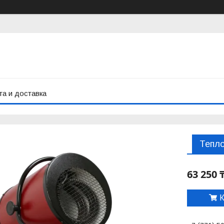
а и доставка
Тепло
63 250 
К