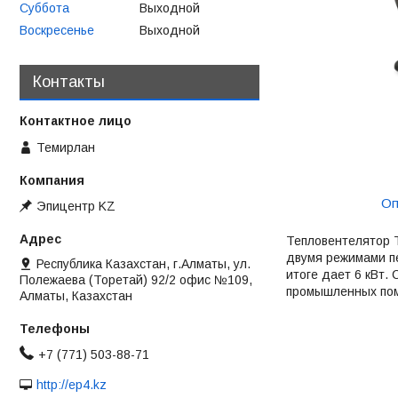
Суббота
Выходной
Воскресенье
Выходной
Контакты
Темирлан
Оп
Эпицентр KZ
Тепловентелятор Т
двумя режимами пе
Республика Казахстан, г.Алматы, ул.
итоге дает 6 кВт.
Полежаева (Торетай) 92/2 офис №109,
промышленных поме
Алматы, Казахстан
+7 (771) 503-88-71
http://ep4.kz