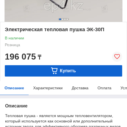
Электрическая тепловая пушка ЭК-30П
В наличии
Розница
196 075
₸
Купить
Описание
Характеристики
Доставка
Оплата
Усл
Описание
Тепловая пушка - является мощным тепловентилятором,
который используется как основной или дополнительный
источник тепла для эффективного обогрева различных видов