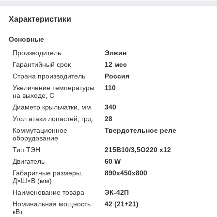
Характеристики
Основные
Производитель
Элвин
Гарантийный срок
12 мес
Страна производитель
Россия
Увеличение температуры
110
на выходе, С
Диаметр крыльчатки, мм
340
Угол атаки лопастей, грд.
28
Коммутационное
Твердотельное реле
оборудование
Тип ТЭН
215В10/3,5О220 х12
Двигатель
60 W
Габаритные размеры,
890x450x800
Д×Ш×В (мм)
Наименование товара
ЭК-42П
Номинальная мощность
42 (21+21)
кВт