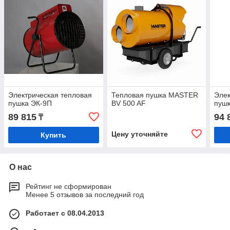
Электрическая тепловая
Тепловая пушка MASTER
Элек
пушка ЭК-9П
BV 500 AF
пуш
89 815
94 
₸
Цену уточняйте
Купить
О нас
Рейтинг не сформирован
Менее 5 отзывов за последний год
Работает с 08.04.2013