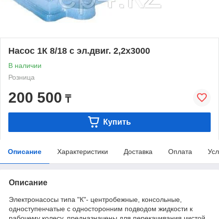
Насос 1К 8/18 c эл.двиг. 2,2x3000
В наличии
Розница
200 500
₸
Купить
Описание
Характеристики
Доставка
Оплата
Усл
Описание
Электронасосы типа "К"- центробежные, консольные,
одноступенчатые с односторонним подводом жидкости к
рабочему колесу, предназначены для перекачивания чистой