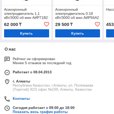
Асинхронный
Асинхронный
Насо
электродвигатель 1,1
электродвигатель 0.18
кВт/3000 об мин АИР71B2
кВт/3000 об мин АИР56А2
62 000
29 500
453
₸
₸
Купить
Купить
О нас
Рейтинг не сформирован
Менее 5 отзывов за последний год
Работает с 08.04.2013
г. Алматы
Республика Казахстан, г.Алматы, ул. Полежаева
(Торетай) 92/2 офис №109, Алматы, Казахстан
Контакты
Сегодня работает с 09:00 до 18:00
Показать весь график работы