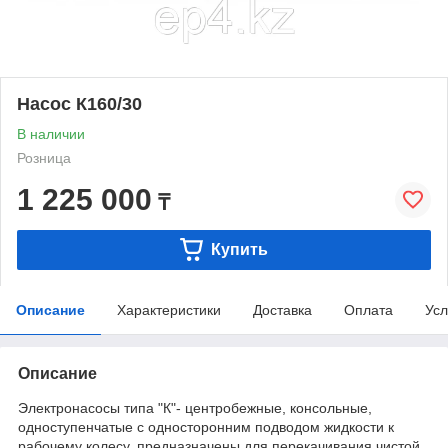
Насос К160/30
В наличии
Розница
1 225 000
₸
Купить
Описание
Характеристики
Доставка
Оплата
Усл
Описание
Электронасосы типа "К"- центробежные, консольные,
одноступенчатые с односторонним подводом жидкости к
рабочему колесу, предназначены для перекачивания чистой