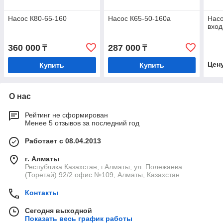
Насос К80-65-160
Насос К65-50-160а
Насо
вход
360 000
287 000
₸
₸
Цен
Купить
Купить
О нас
Рейтинг не сформирован
Менее 5 отзывов за последний год
Работает с 08.04.2013
г. Алматы
Республика Казахстан, г.Алматы, ул. Полежаева
(Торетай) 92/2 офис №109, Алматы, Казахстан
Контакты
Сегодня выходной
Показать весь график работы