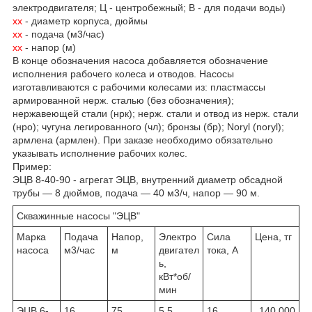
электродвигателя; Ц - центробежный; В - для подачи воды)
хх
- диаметр корпуса, дюймы
хх
- подача (м3/час)
хх
- напор (м)
В конце обозначения насоса добавляется обозначение
исполнения рабочего колеса и отводов. Насосы
изготавливаются с рабочими колесами из: пластмассы
армированной нерж. сталью (без обозначения);
нержавеющей стали (нрк); нерж. стали и отвод из нерж. стали
(нро); чугуна легированного (чл); бронзы (бр); Noryl (noryl);
армлена (армлен). При заказе необходимо обязательно
указывать исполнение рабочих колес.
Пример:
ЭЦВ 8-40-90 - агрегат ЭЦВ, внутренний диаметр обсадной
трубы — 8 дюймов, подача — 40 м3/ч, напор — 90 м.
Скважинные насосы "ЭЦВ"
Марка
Подача
Напор,
Электро
Сила
Цена, тг
насоса
м3/час
м
двигател
тока, А
ь,
кВт*об/
мин
ЭЦВ 6-
16
75
5,5
16
140 000