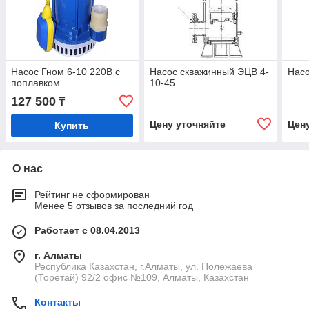
Насос Гном 6-10 220В с
Насос скважинный ЭЦВ 4-
Насо
поплавком
10-45
127 500
₸
Цену уточняйте
Цен
Купить
О нас
Рейтинг не сформирован
Менее 5 отзывов за последний год
Работает с 08.04.2013
г. Алматы
Республика Казахстан, г.Алматы, ул. Полежаева
(Торетай) 92/2 офис №109, Алматы, Казахстан
Контакты