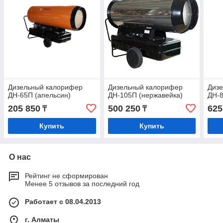
Дизельный калорифер
Дизельный калорифер
Диз
ДН-65П (апельсин)
ДН-105П (нержавейка)
ДН-8
205 850
500 250
625
₸
₸
Купить
Купить
О нас
Рейтинг не сформирован
Менее 5 отзывов за последний год
Работает с 08.04.2013
г. Алматы