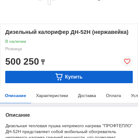
Дизельный калорифер ДН-52Н (нержавейка)
В наличии
Розница
500 250
₸
Купить
Описание
Характеристики
Доставка
Оплата
Усл
Описание
Дизельная тепловая пушка непрямого нагрева "ПРОФТЕПЛО"
ДН-52Н представляет собой мобильный обогреватель
непрямого нагрева средней мощности, что позволяет