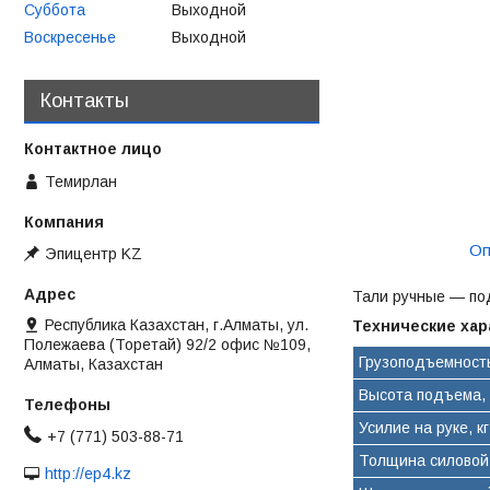
Суббота
Выходной
Воскресенье
Выходной
Контакты
Темирлан
Оп
Эпицентр KZ
Тали ручные — по
Республика Казахстан, г.Алматы, ул.
Технические хар
Полежаева (Торетай) 92/2 офис №109,
Грузоподъемность
Алматы, Казахстан
Высота подъема,
Усилие на руке, кг
+7 (771) 503-88-71
Толщина силовой
http://ep4.kz