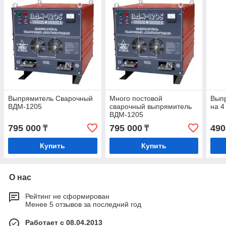
Выпрямитель Сварочный
Много постовой
Вып
ВДМ-1205
сварочный выпрямитель
на 4
ВДМ-1205
795 000
795 000
490
₸
₸
Купить
Купить
О нас
Рейтинг не сформирован
Менее 5 отзывов за последний год
Работает с 08.04.2013