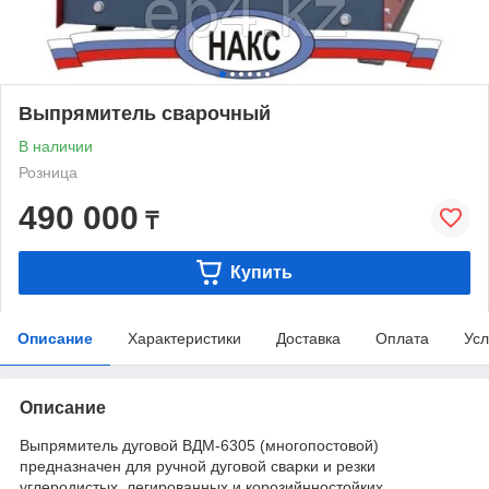
Выпрямитель сварочный
В наличии
Розница
490 000
₸
Купить
Описание
Характеристики
Доставка
Оплата
Усл
Описание
Выпрямитель дуговой ВДМ-6305 (многопостовой)
предназначен для ручной дуговой сварки и резки
углеродистых, легированных и корозийнностойких