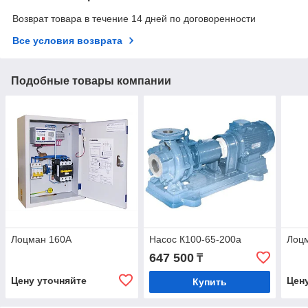
Возврат товара в течение 14 дней по договоренности
Все условия возврата
Подобные товары компании
Лоцман 160А
Насос К100-65-200а
Лоц
647 500
₸
Цену уточняйте
Цен
Купить