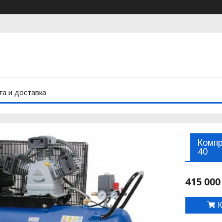
а и доставка
Компр
40
415 000
К