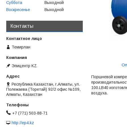
Суббота
Выходной
Воскресенье
Выходной
Контакты
Темирлан
Оп
Эпицентр KZ
Поршневой компрес
производительност
Республика Казахстан, г.Алматы, ул.
100.LB40 изготовл
Полежаева (Торетай) 92/2 офис №109,
воздуха.
Алматы, Казахстан
+7 (771) 503-88-71
http://ep4.kz