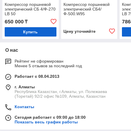
Компрессор поршневой
Компрессор поршневой
Ком
электрический СБ 4/Ф-270
электрический CБ4/
элек
LB 50
Ф-500.W95
LB 7
650 000
786
₸
Цену уточняйте
Купить
О нас
Рейтинг не сформирован
Менее 5 отзывов за последний год
Работает с 08.04.2013
г. Алматы
Республика Казахстан, г.Алматы, ул. Полежаева
(Торетай) 92/2 офис №109, Алматы, Казахстан
Контакты
Сегодня работает с 09:00 до 18:00
Показать весь график работы