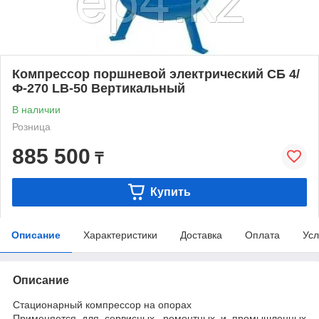
Компрессор поршневой электрический СБ 4/
Ф-270 LB-50 Вертикальный
В наличии
Розница
885 500
₸
Купить
Описание
Характеристики
Доставка
Оплата
Усл
Описание
Стационарный компрессор на опорах
Применяется для сервисных, ремонтных и промышленных