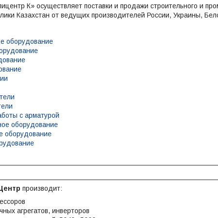
ицентр К» осуществляет поставки и продажи строительного и пр
лики Казахстан от ведущих производителей России, Украины, Бело
ое оборудование
борудование
дование
ование
ции
тели
тели
аботы с арматурой
ное оборудование
е оборудование
орудование
Центр
производит:
ессоров
чных агрегатов, инверторов