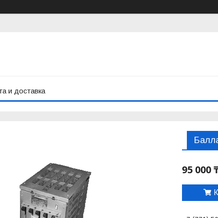
а и доставка
Балл
95 000 
К