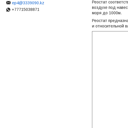
Реостат соответс
ep4@3339090.kz
воздухе под наве
+77715038871
моря до 1000м.
Реостат предназна
и относительной в