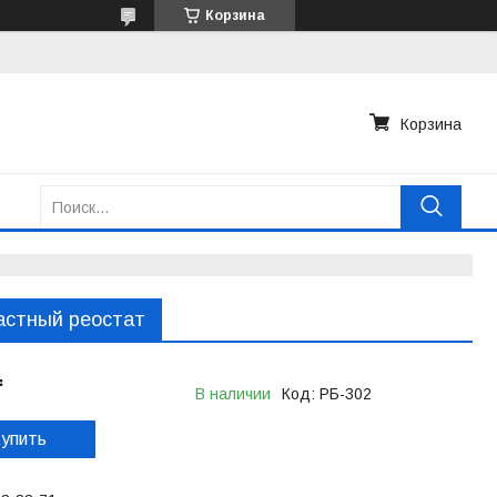
Корзина
Корзина
астный реостат
₸
В наличии
Код:
РБ-302
упить