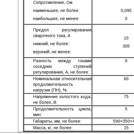
Сопротивление, Ом
наименьшее, не более:
0,095
наибольшее, не менее:
5
Предел регулирования
сварочного тока, А
10
нижний, не более:
305
верхний, не менее:
Разность между токами
6
соседних ступеней
регулирования, А, не более:
Номинальная относительная
60
продолжительность
нагрузки
(
ПН), %:
Напряжение холостого хода,
75
не более, В:
Продолжительность цикла,
5
мин:
Габариты, мм, не более:
590×350×
Масса, кг, не более:
15