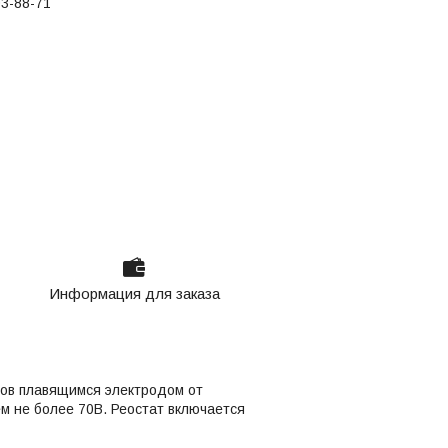
03-88-71
Информация для заказа
лов плавящимся электродом от
м не более 70В. Реостат включается