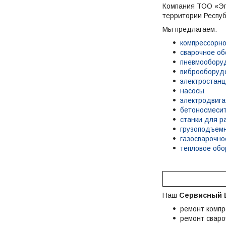
Компания ТОО «Эп
территории Респуб
Мы предлагаем:
компрессорн
сварочное о
пневмообору
виброоборуд
электростан
насосы
электродвига
бетоносмеси
станки для р
грузоподъем
газосварочно
тепловое об
Наш
Сервисный 
ремонт компр
ремонт сваро