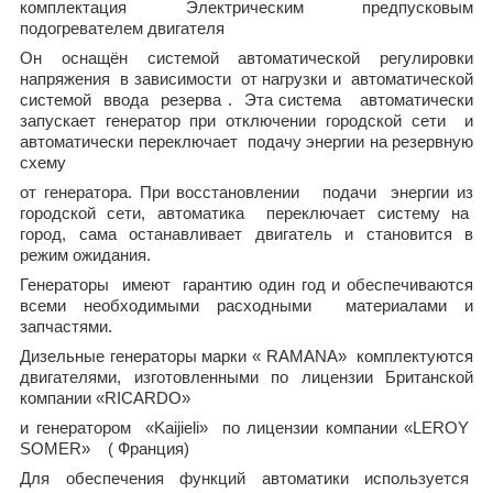
комплектация Электрическим предпусковым
подогревателем двигателя
Он оснащён системой автоматической регулировки
напряжения
в зависимости
от нагрузки и
автоматической
системой
ввода
резерва .
Эта система
автоматически
запускает генератор при отключении городской сети
и
автоматически переключает
подачу энергии на резервную
схему
от генератора. При восстановлении
подачи
энергии из
городской сети, автоматика
переключает систему на
город, сама останавливает двигатель и становится в
режим ожидания.
Генераторы
имеют
гарантию один год и обеспечиваются
всеми необходимыми расходными
материалами и
запчастями.
Дизельные генераторы марки «
RAMANA
»
комплектуются
двигателями, изготовленными по лицензии Британской
компании «RICARDO»
и генератором
«Kaijieli»
по лицензии компании «LEROY
SOMER»
( Франция)
Для обеспечения функций автоматики используется