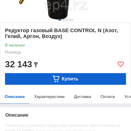
Редуктор газовый BASE CONTROL N (Aзот,
Гелий, Aргон, Воздух)
В наличии
Розница
32 143
₸
Купить
Описание
Характеристики
Доставка
Оплата
Усл
Описание
Регуляторы давления и редукторы баллонные одноступенчатые
BASE CONTROL предназначены для понижения и