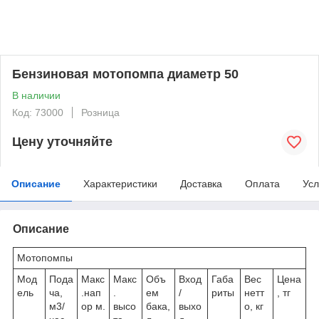
Бензиновая мотопомпа диаметр 50
В наличии
Код: 73000
Розница
Цену уточняйте
Описание
Характеристики
Доставка
Оплата
Усл
Описание
Мотопомпы
Мод
Пода
Макс
Макс
Объ
Вход
Габа
Вес
Цена
ель
ча,
.нап
.
ем
/
риты
нетт
, тг
м3/
ор м.
высо
бака,
выхо
о, кг