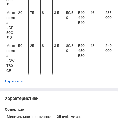
E
Мото
20
75
8
3,5
50/5
540х
46
235
помп
0
440х
000
а
540
LDF
50C
E-2
Мото
50
25
8
3,5
80/8
590х
48
240
помп
0
450х
000
а
530
LDW
T80
CE
Скрыть
Характеристики
Основные
Минимальная пропускная
25 куб. м/час