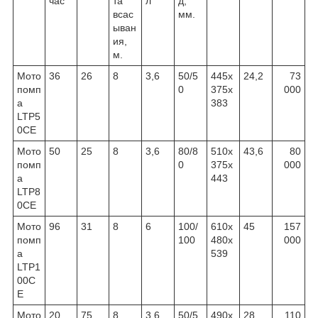
час
та
л
д,
всас
мм.
ыван
ия,
м.
Мото
36
26
8
3,6
50/5
445х
24,2
73
помп
0
375х
000
а
383
LTP5
0CE
Мото
50
25
8
3,6
80/8
510х
43,6
80
помп
0
375х
000
а
443
LTP8
0CE
Мото
96
31
8
6
100/
610х
45
157
помп
100
480х
000
а
539
LTP1
00C
E
Мото
20
75
8
3,6
50/5
490х
28
110