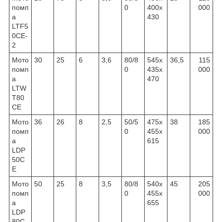
помп
0
400х
000
а
430
LTF5
0CE-
2
Мото
30
25
6
3,6
80/8
545х
36,5
115
помп
0
435х
000
а
470
LTW
T80
CE
Мото
36
26
8
2,5
50/5
475х
38
185
помп
0
455х
000
а
615
LDP
50C
E
Мото
50
25
8
3,5
80/8
540х
45
205
помп
0
455х
000
а
655
LDP
80C