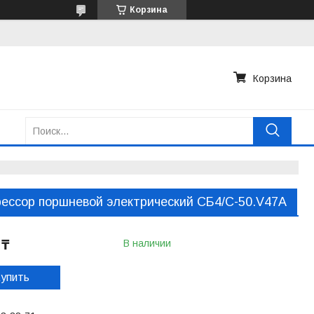
Корзина
Корзина
ессор поршневой электрический CБ4/C-50.V47A
 ₸
В наличии
упить