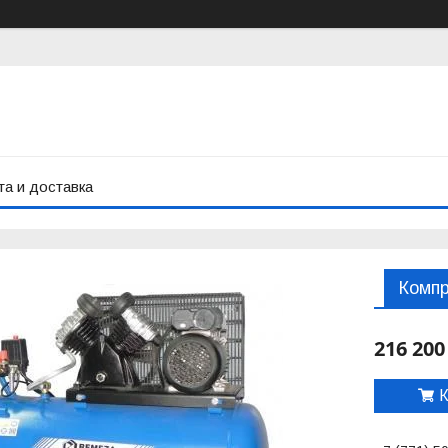
а и доставка
Компр
216 200
К