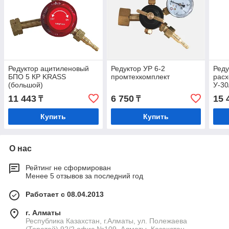
Редуктор ацитиленовый
Редуктор УР 6-2
Реду
БПО 5 КР KRASS
промтехкомплект
расх
(большой)
У-30
11 443
6 750
15 
₸
₸
Купить
Купить
О нас
Рейтинг не сформирован
Менее 5 отзывов за последний год
Работает с 08.04.2013
г. Алматы
Республика Казахстан, г.Алматы, ул. Полежаева