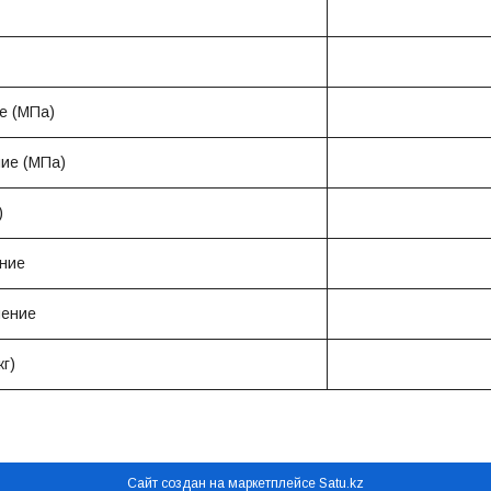
е (МПа)
ие (МПа)
)
ние
нение
кг)
Сайт создан на маркетплейсе
Satu.kz