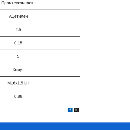
Промтехкомплект
Ацетилен
2.5
0.15
5
Хомут
М16х1.5 LH
0.88