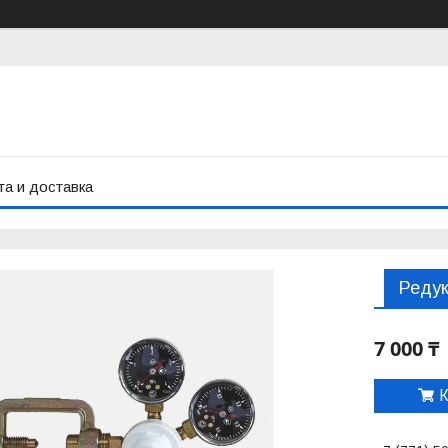
а и доставка
Редук
7 000 ₸
К