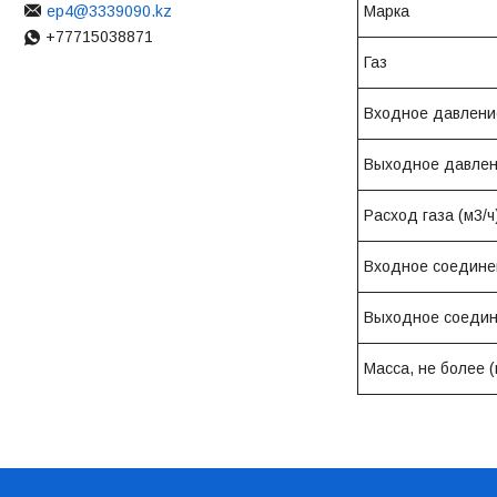
ep4@3339090.kz
Марка
+77715038871
Газ
Входное давлени
Выходное давлен
Расход газа (м3/ч
Входное соедине
Выходное соеди
Масса, не более (