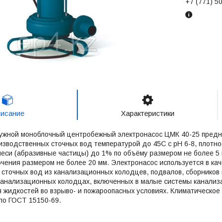
+7 (771) 5
исание
Характеристики
ужной моноблочный центробежный электронасос ЦМК 40-25 предн
изводственных сточных вод температурой до 45С с рН 6-8, плотн
еси (абразивные частицы) до 1% по объёму размером не более 5
чения размером не более 20 мм. Электронасос используется в ка
 сточных вод из канализационных колодцев, подвалов, сборников и
канализационных колодцах, включенных в малые системы канализ
 жидкостей во взрыво- и пожароопасных условиях. Климатическое
 по ГОСТ 15150-69.