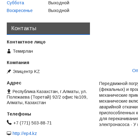
Суббота
Выходной
Воскресенье
Выходной
Контакты
Темирлан
Оп
Эпицентр KZ
Передвижной погр
(фекальных) и про
Республика Казахстан, г.Алматы, ул.
механические прим
Полежаева (Торетай) 92/2 офис №109,
механические вклю
Алматы, Казахстан
аварийной откачки
приспособленных 
для перекачивания
+7 (771) 503-88-71
электронасоса - У
http://ep4.kz