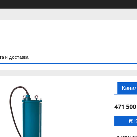
а и доставка
Канал
471 500
К