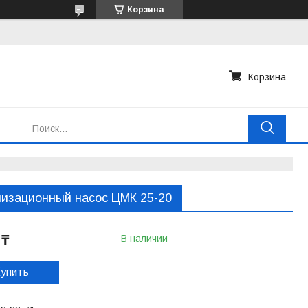
Корзина
Корзина
изационный насос ЦМК 25-20
 ₸
В наличии
упить