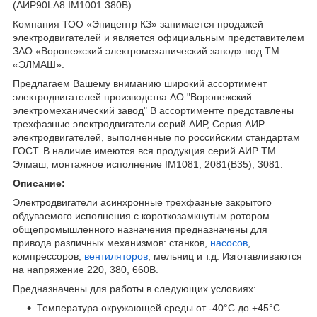
(АИР90LA8 IM1001 380В)
Компания ТОО «Эпицентр КЗ» занимается продажей
электродвигателей и является официальным представителем
ЗАО «Воронежский электромеханический завод» под ТМ
«ЭЛМАШ».
Предлагаем Вашему вниманию широкий ассортимент
электродвигателей производства АО "Воронежский
электромеханический завод" В ассортименте представлены
трехфазные электродвигатели серий АИР, Серия АИР –
электродвигателей, выполненные по российским стандартам
ГОСТ. В наличие имеются вся продукция серий АИР ТМ
Элмаш, монтажное исполнение
IM
1081, 2081(
B
35), 3081.
Описание:
Электродвигатели асинхронные трехфазные закрытого
обдуваемого исполнения с короткозамкнутым ротором
общепромышленного назначения предназначены для
привода различных механизмов: станков,
насосов
,
компрессоров,
вентиляторов
, мельниц и т.д. Изготавливаются
на напряжение 220, 380, 660В.
Предназначены для работы в следующих условиях:
Температура окружающей среды от -40°C до +45°С