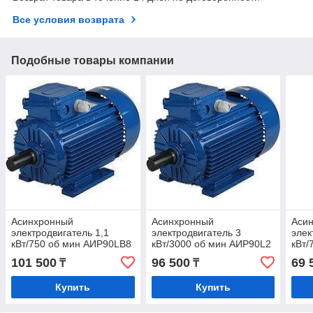
Все условия возврата
Подобные товары компании
Асинхронный
Асинхронный
Аси
электродвигатель 1,1
электродвигатель 3
элек
кВт/750 об мин АИР90LB8
кВт/3000 об мин АИР90L2
кВт/
101 500
96 500
69 
₸
₸
Купить
Купить