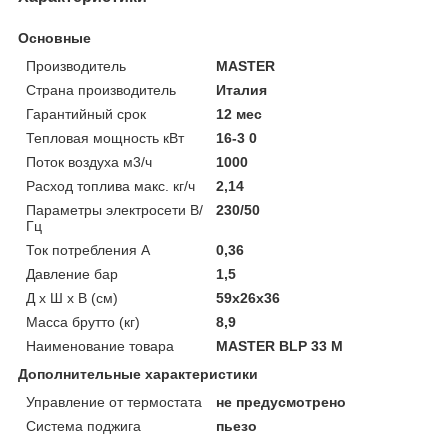
Основные
Производитель
MASTER
Страна производитель
Италия
Гарантийный срок
12 мес
Тепловая мощность кВт
16-3 0
Поток воздуха м3/ч
1000
Расход топлива макс. кг/ч
2,14
Параметры электросети В/
230/50
Гц
Ток потребления A
0,36
Давление бар
1,5
Д х Ш х В (см)
59x26x36
Масса брутто (кг)
8,9
Наименование товара
MASTER BLP 33 M
Дополнительные характеристики
Управление от термостата
не предусмотрено
Система поджига
пьезо