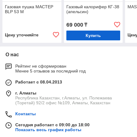
Газовая пушка МАСТЕР
Газовый калорифер КГ-38
MAS
BLP 53 M
(апельсин)
69 000
₸
Цену уточняйте
Цен
Купить
О нас
Рейтинг не сформирован
Менее 5 отзывов за последний год
Работает с 08.04.2013
г. Алматы
Республика Казахстан, г.Алматы, ул. Полежаева
(Торетай) 92/2 офис №109, Алматы, Казахстан
Контакты
Сегодня работает с 09:00 до 18:00
Показать весь график работы