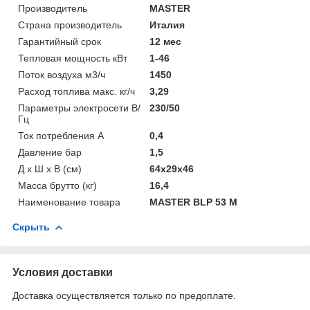
Производитель
MASTER
Страна производитель
Италия
Гарантийный срок
12 мес
Тепловая мощность кВт
1-46
Поток воздуха м3/ч
1450
Расход топлива макс. кг/ч
3,29
Параметры электросети В/
230/50
Гц
Ток потребления A
0,4
Давление бар
1,5
Д х Ш х В (см)
64x29x46
Масса брутто (кг)
16,4
Наименование товара
MASTER BLP 53 M
Скрыть
Условия доставки
Доставка осуществляется только по предоплате.