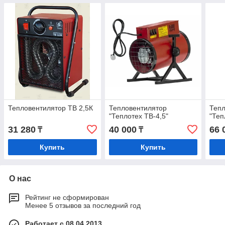
Тепловентилятор ТВ 2,5К
Тепловентилятор
Тепл
"Теплотех ТВ-4,5"
"Теп
31 280
40 000
66 
₸
₸
Купить
Купить
О нас
Рейтинг не сформирован
Менее 5 отзывов за последний год
Работает с 08.04.2013