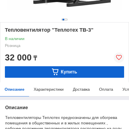
Тепловентилятор "Теплотех ТВ-3"
В наличии
Розница
32 000
₸
Купить
Описание
Характеристики
Доставка
Оплата
Усл
Описание
Тепловентиляторы Теплотех преднозначены для обогрева
помещения в общественных и в жилых помещениях ,
рабочее положение тепловентилятора расположено на полу.