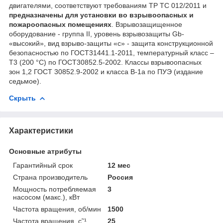
двигателями, соответствуют требованиям ТР ТС 012/2011 и
предназначены для установки во взрывоопасных и
пожароопасных помещениях
. Взрывозащищенное
оборудование - группа II, уровень взрывозащиты Gb-
«высокий», вид взрыво-защиты «с» - защита конструкционной
безопасностью по ГОСТ31441.1-2011, температурный класс –
Т3 (200 °С) по ГОСТ30852.5-2002. Классы взрывоопасных
зон 1,2 ГОСТ 30852.9-2002 и класса В-1а по ПУЭ (издание
седьмое).
Скрыть
Характеристики
Основные атрибуты
Гарантийный срок
12 мес
Страна производитель
Россия
Мощность потребляемая
3
насосом (макс.), кВт
Частота вращения, об/мин
1500
Частота вращения, c˜¹
25