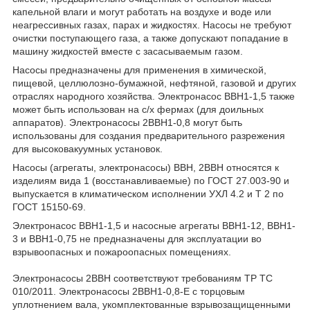
капельной влаги и могут работать на воздухе и воде или
неагрессивных газах, парах и жидкостях. Насосы не требуют
очистки поступающего газа, а также допускают попадание в
машину жидкостей вместе с засасываемым газом.
Насосы предназначены для применения в химической,
пищевой, целлюлозно-бумажной, нефтяной, газовой и других
отраслях народного хозяйства. Электронасос ВВН1-1,5 также
может быть использован на с/х фермах (для доильных
аппаратов). Электронасосы 2ВВН1-0,8 могут быть
использованы для создания предварительного разрежения
для высоковакуумных установок.
Насосы (агрегаты, электронасосы) ВВН, 2ВВН относятся к
изделиям вида 1 (восстанавливаемые) по ГОСТ 27.003-90 и
выпускается в климатическом исполнении УХЛ 4.2 и Т 2 по
ГОСТ 15150-69.
Электронасос ВВН1-1,5 и насосные агрегаты ВВН1-12, ВВН1-
3 и ВВН1-0,75 не предназначены для эксплуатации во
взрывоопасных и пожароопасных помещениях.
Электронасосы 2ВВН соответствуют требованиям ТР ТС
010/2011. Электронасосы 2ВВН1-0,8-Е с торцовым
уплотнением вала, укомплектованные взрывозащищенными