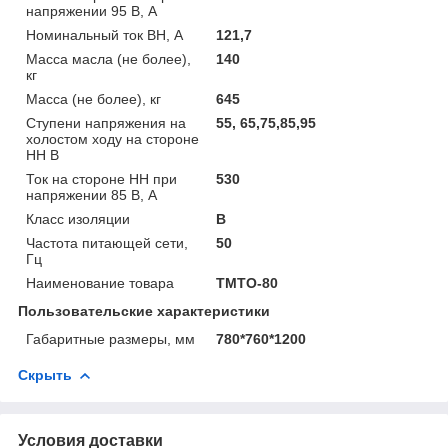
напряжении 95 В, А
Номинальный ток ВН, А
121,7
Масса масла (не более),
140
кг
Масса (не более), кг
645
Ступени напряжения на
55, 65,75,85,95
холостом ходу на стороне
НН В
Ток на стороне НН при
530
напряжении 85 В, А
Класс изоляции
В
Частота питающей сети,
50
Гц
Наименование товара
ТМТО-80
Пользовательские характеристики
Габаритные размеры, мм
780*760*1200
Скрыть
Условия доставки