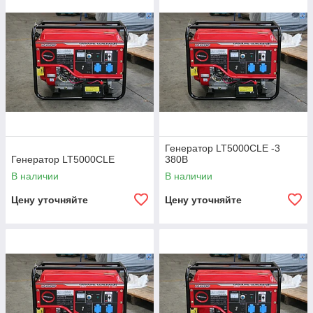
находится далеко за чертой города, и провести
электричество напрямую у вас нет возможности, тогда ничего
не останется, кроме того как купить генератор. Сегодня
производители предлагают достаточно широкий ассортимент
подобных агрегатов, к наиболее востребованным относятся:
дизельные;
бензиновые генераторы.
Конечно, каждая конкретная модель имеет свои
индивидуальные технические характеристики, а также
возможности.
Генератор цена в Алматы
напрямую зависит
Генератор LT5000CLE -3
от мощности аппарата. Все модели можно поделить на
Генератор LT5000CLE
380В
стационарные;
В наличии
В наличии
переносные;
Цену уточняйте
Цену уточняйте
промышленные;
бытовые.
Также стоит отметить, что генератор цена в алматы зависит
от объема двигателя. Если вы не знает, как правильно
выбрать ту или иную модель, то лучше всего не рисковать.
Обратитесь к консультанту, и он вам порекомендует, какие
лучше купить генераторы. Если вам нужен аппарат для