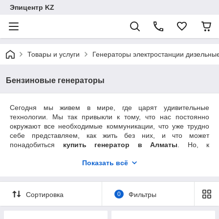
Эпицентр KZ
Товары и услуги
Генераторы электростанции дизельны
Бензиновые генераторы
Сегодня мы живем в мире, где царят удивительные
технологии. Мы так привыкли к тому, что нас постоянно
окружают все необходимые коммуникации, что уже трудно
себе представляем, как жить без них, и что может
понадобиться
купить генератор в Алматы
. Но, к
сожалению, привычные для нас благи цивилизации,
Показать всё
доступны далеко не везде.
Для чего можно купить генератор
Сортировка
0
Фильтры
Данный аппарат просто незаменим во многих сферах нашей
повседневной жизни. Так, к примеру,
купить
генератор
можно для дачи. Если ваш загородный дом